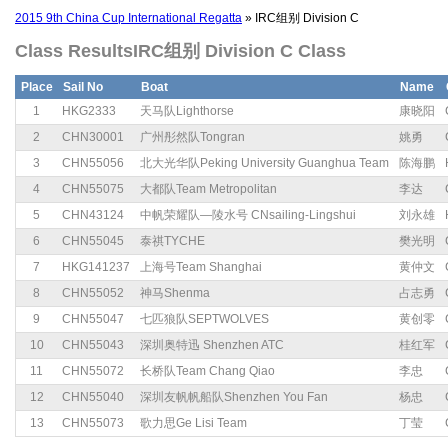
2015 9th China Cup International Regatta
» IRC组别 Division C
Class ResultsIRC组别 Division C Class
Place
Sail No
Boat
Name
1
HKG2333
天马队Lighthorse
康晓阳
2
CHN30001
广州彤然队Tongran
姚勇
3
CHN55056
北大光华队Peking University Guanghua Team
陈海鹏
4
CHN55075
大都队Team Metropolitan
李达
5
CHN43124
中帆荣耀队—陵水号 CNsailing-Lingshui
刘永雄
6
CHN55045
泰祺TYCHE
樊光明
7
HKG141237
上海号Team Shanghai
黄仲文
8
CHN55052
神马Shenma
占志勇
9
CHN55047
七匹狼队SEPTWOLVES
黄创零
10
CHN55043
深圳奥特迅 Shenzhen ATC
桂红军
11
CHN55072
长桥队Team Chang Qiao
李忠
12
CHN55040
深圳友帆帆船队Shenzhen You Fan
杨忠
13
CHN55073
歌力思Ge Lisi Team
丁莹